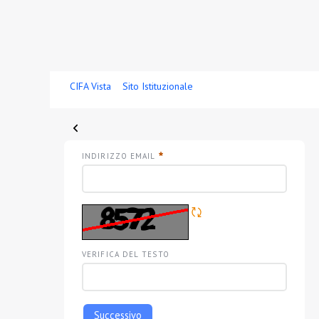
Skip to Main Content
CIFA Vista
Sito Istituzionale
Password Dimenticata
INDIRIZZO EMAIL
OBBLIGATORIO
Rigene CAPTCHA
VERIFICA DEL TESTO
Successivo